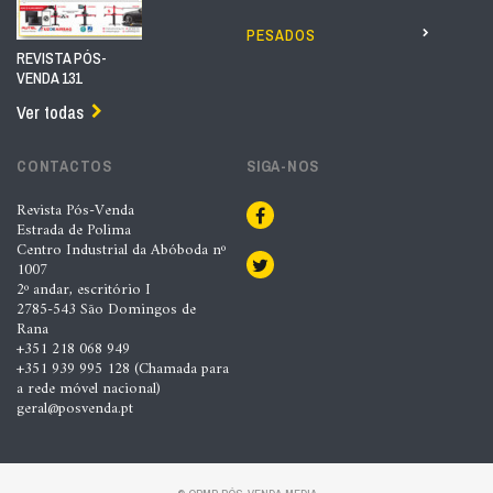
PESADOS
REVISTA PÓS-
VENDA 131
Ver todas
CONTACTOS
SIGA-NOS
Revista Pós-Venda
Estrada de Polima
Centro Industrial da Abóboda nº
1007
2º andar, escritório I
2785-543 São Domingos de
Rana
+351 218 068 949
+351 939 995 128 (Chamada para
a rede móvel nacional)
geral@posvenda.pt