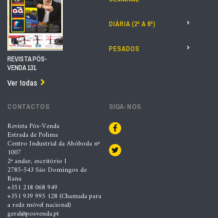
DIÁRIA (2ª A 6ª)
PESADOS
REVISTA PÓS-
VENDA 131
Ver todas
CONTACTOS
SIGA-NOS
Revista Pós-Venda
Estrada de Polima
Centro Industrial da Abóboda nº
1007
2º andar, escritório I
2785-543 São Domingos de
Rana
+351 218 068 949
+351 939 995 128 (Chamada para
a rede móvel nacional)
geral@posvenda.pt