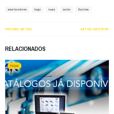
amortecedores
boge
napa
sachs
Soulima
PRÓXIMO ARTIGO
ARTIGO ANTERIOR
RELACIONADOS
PEÇAS