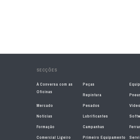
SECÇÕES
À Conversa com as
Peças
Equi
Oficinas
Repintura
Pneu
Mercado
Pesados
Víde
Notícias
Lubrificantes
Soft
Formação
Campanhas
Ferra
Comercial Ligeiro
Primeiro Equipamento
Serv