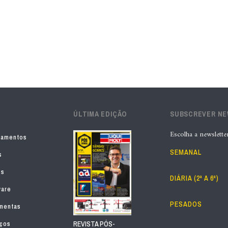
ÚLTIMA EDIÇÃO
SUBSCREVER N
Escolha a newslette
pamentos
SEMANAL
s
os
DIÁRIA (2ª A 6ª)
ware
PESADOS
mentas
iços
REVISTA PÓS-