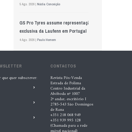
5 Ago. 2026 |
Nádia Conceição
GS Pro Tyres assume representação
exclusiva da Laufenn em Portugal
4 Ago. 2026 |
Paulo Homem
Wolf mostra nova geração de
EWSLETTER
lubrificantes, serviços e embalagens
CONTACTOS
na Automechanika
r que quer subscrever:
Revista Pós-Venda
Estrada de Polima
5 Ago. 2026 |
Nádia Conceição
Centro Industrial da
Abóboda nº 1007
2º andar, escritório I
“A INDASA procura ajudar os seus
2785-543 São Domingos
de Rana
clientes a identificar oportunidades
+351 218 068 949
de melhoria ao longo de todo o
+351 939 995 128
(Chamada para a rede
processo de reparação””, Tiago
móvel nacional)