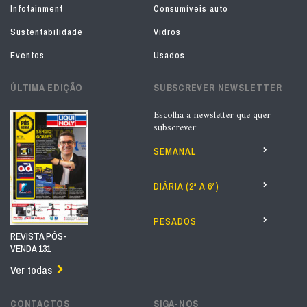
Infotainment
Consumíveis auto
Sustentabilidade
Vidros
Eventos
Usados
ÚLTIMA EDIÇÃO
SUBSCREVER NEWSLETTER
Escolha a newsletter que quer
subscrever:
SEMANAL
DIÁRIA (2ª A 6ª)
PESADOS
REVISTA PÓS-
VENDA 131
Ver todas
CONTACTOS
SIGA-NOS