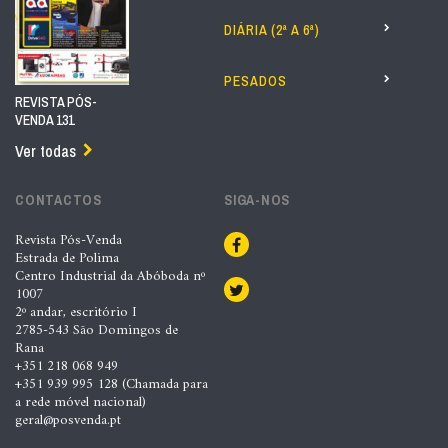
DIÁRIA (2ª A 6ª)
PESADOS
REVISTA PÓS-
VENDA 131
Ver todas
CONTACTOS
SIGA-NOS
Revista Pós-Venda
Estrada de Polima
Centro Industrial da Abóboda nº
1007
2º andar, escritório I
2785-543 São Domingos de
Rana
+351 218 068 949
+351 939 995 128 (Chamada para
a rede móvel nacional)
geral@posvenda.pt