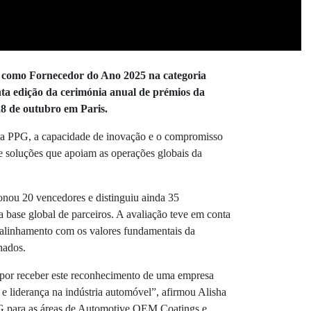
is como Fornecedor do Ano 2025 na categoria
ta edição da cerimónia anual de prémios da
28 de outubro em Paris.
a PPG, a capacidade de inovação e o compromisso
e soluções que apoiam as operações globais da
ionou 20 vencedores e distinguiu ainda 35
 base global de parceiros. A avaliação teve em conta
 alinhamento com os valores fundamentais da
lhados.
por receber este reconhecimento de uma empresa
e liderança na indústria automóvel”, afirmou Alisha
PG para as áreas de Automotive OEM Coatings e