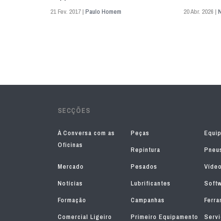
21 Fev. 2017 |
Paulo Homem
20 Abr. 2026 |
N
SECÇÕES
À Conversa com as
Peças
Equi
Oficinas
Repintura
Pneu
Mercado
Pesados
Víde
Notícias
Lubrificantes
Soft
Formação
Campanhas
Ferra
Comercial Ligeiro
Primeiro Equipamento
Serv