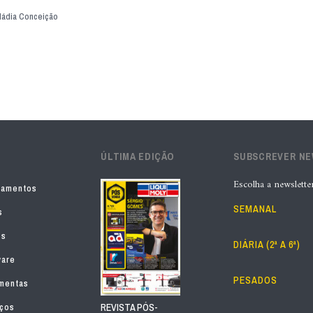
ádia Conceição
ÚLTIMA EDIÇÃO
SUBSCREVER N
Escolha a newslette
pamentos
SEMANAL
s
os
DIÁRIA (2ª A 6ª)
ware
PESADOS
mentas
iços
REVISTA PÓS-