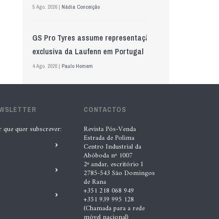
5 Ago. 2026 |
Nádia Conceição
GS Pro Tyres assume representação
exclusiva da Laufenn em Portugal
4 Ago. 2026 |
Paulo Homem
Wolf mostra nova geração de
EWSLETTER
lubrificantes, serviços e embalagens
CONTACTOS
na Automechanika
r que quer subscrever:
Revista Pós-Venda
Estrada de Polima
5 Ago. 2026 |
Nádia Conceição
Centro Industrial da
Abóboda nº 1007
2º andar, escritório I
“A INDASA procura ajudar os seus
2785-543 São Domingos
de Rana
clientes a identificar oportunidades
+351 218 068 949
de melhoria ao longo de todo o
+351 939 995 128
(Chamada para a rede
processo de reparação””, Tiago
móvel nacional)