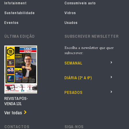
Infotainment
Consumíveis auto
Sustentabilidade
Vidros
Eventos
Usados
ÚLTIMA EDIÇÃO
SUBSCREVER NEWSLETTER
Escolha a newsletter que quer
subscrever:
SEMANAL
DIÁRIA (2ª A 6ª)
PESADOS
REVISTA PÓS-
VENDA 131
Ver todas
CONTACTOS
SIGA-NOS