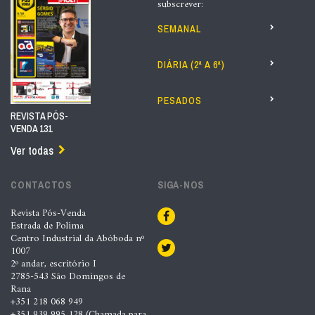
subscrever:
SEMANAL
DIÁRIA (2ª A 6ª)
PESADOS
REVISTA PÓS-
VENDA 131
Ver todas
CONTACTOS
SIGA-NOS
Revista Pós-Venda
Estrada de Polima
Centro Industrial da Abóboda nº
1007
2º andar, escritório I
2785-543 São Domingos de
Rana
+351 218 068 949
+351 939 995 128 (Chamada para