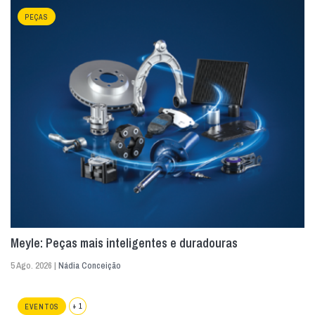
PEÇAS
Meyle: Peças mais inteligentes e duradouras
5 Ago. 2026 |
Nádia Conceição
+ 1
EVENTOS