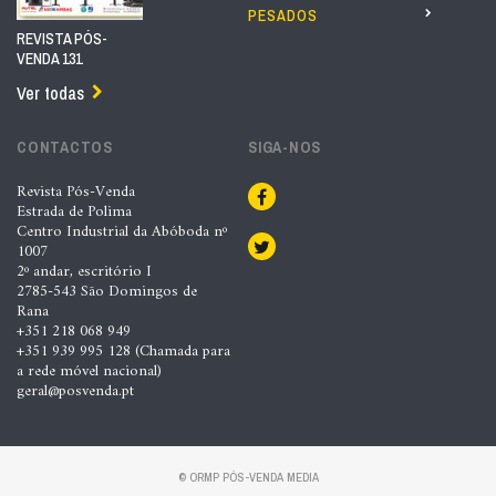
PESADOS
REVISTA PÓS-
VENDA 131
Ver todas
CONTACTOS
SIGA-NOS
Revista Pós-Venda
Estrada de Polima
Centro Industrial da Abóboda nº
1007
2º andar, escritório I
2785-543 São Domingos de
Rana
+351 218 068 949
+351 939 995 128 (Chamada para
a rede móvel nacional)
geral@posvenda.pt
© ORMP PÓS-VENDA MEDIA