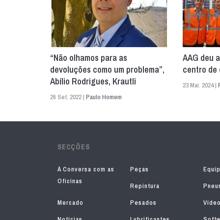
“Não olhamos para as
AAG deu a
devoluções como um problema”,
centro de 
Abílio Rodrigues, Krautli
23 Mai. 2024 |
26 Set. 2022 |
Paulo Homem
SECÇÕES
À Conversa com as
Peças
Equi
Oficinas
Repintura
Pneu
Mercado
Pesados
Víde
Notícias
Lubrificantes
Soft