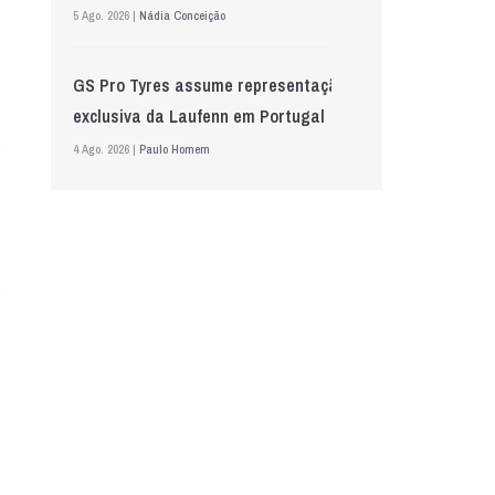
5 Ago. 2026 |
Nádia Conceição
GS Pro Tyres assume representação
exclusiva da Laufenn em Portugal
4 Ago. 2026 |
Paulo Homem
Wolf mostra nova geração de
lubrificantes, serviços e embalagens
na Automechanika
5 Ago. 2026 |
Nádia Conceição
“A INDASA procura ajudar os seus
clientes a identificar oportunidades
de melhoria ao longo de todo o
processo de reparação””, Tiago