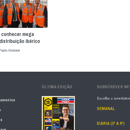
 conhecer mega
distribuição ibérico
Paulo Homem
ÚLTIMA EDIÇÃO
SUBSCREVER N
Escolha a newslette
pamentos
SEMANAL
s
os
DIÁRIA (2ª A 6ª)
ware