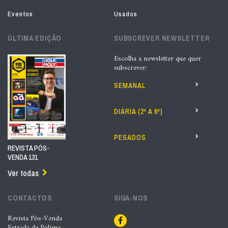
Eventos
Usados
ÚLTIMA EDIÇÃO
SUBSCREVER NEWSLETTER
Escolha a newsletter que quer
subscrever:
SEMANAL
DIÁRIA (2ª A 6ª)
PESADOS
REVISTA PÓS-
VENDA 131
Ver todas
CONTACTOS
SIGA-NOS
Revista Pós-Venda
Estrada de Polima