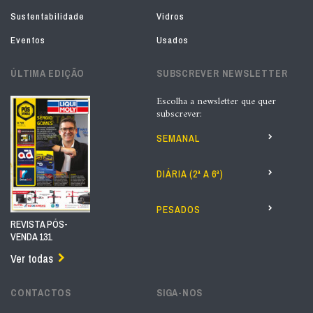
Sustentabilidade
Vidros
Eventos
Usados
ÚLTIMA EDIÇÃO
SUBSCREVER NEWSLETTER
Escolha a newsletter que quer
subscrever:
SEMANAL
DIÁRIA (2ª A 6ª)
PESADOS
REVISTA PÓS-
VENDA 131
Ver todas
CONTACTOS
SIGA-NOS