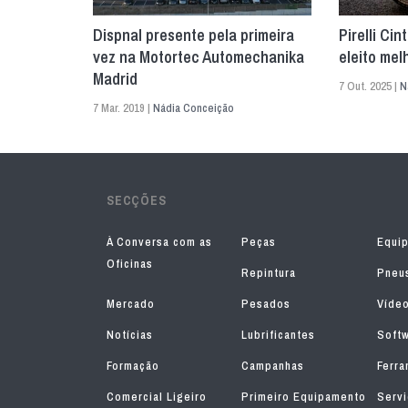
Dispnal presente pela primeira
Pirelli Ci
vez na Motortec Automechanika
eleito mel
Madrid
7 Out. 2025 |
N
7 Mar. 2019 |
Nádia Conceição
SECÇÕES
À Conversa com as
Peças
Equi
Oficinas
Repintura
Pneu
Mercado
Pesados
Víde
Notícias
Lubrificantes
Soft
Formação
Campanhas
Ferra
Comercial Ligeiro
Primeiro Equipamento
Serv