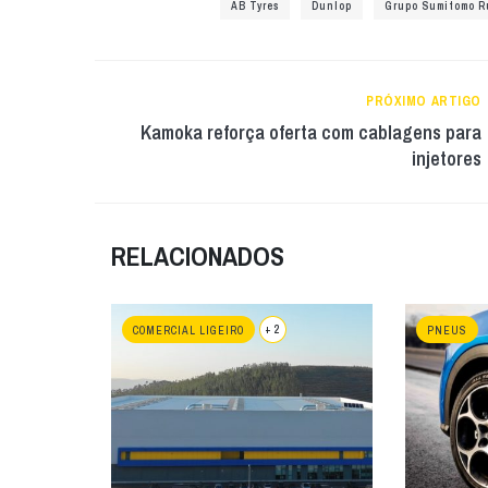
AB Tyres
Dunlop
Grupo Sumitomo R
PRÓXIMO ARTIGO
Kamoka reforça oferta com cablagens para
injetores
RELACIONADOS
+ 2
COMERCIAL LIGEIRO
PNEUS