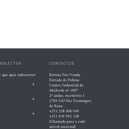
lubrificantes, serviços e embalagens
na Automechanika
5 Ago. 2026 |
Nádia Conceição
“A INDASA procura ajudar os seus
clientes a identificar oportunidades
de melhoria ao longo de todo o
EWSLETTER
CONTACTOS
processo de reparação””, Tiago
Matias, INDASA
r que quer subscrever:
Revista Pós-Venda
Estrada de Polima
4 Ago. 2026 |
Nádia Conceição
Centro Industrial da
Abóboda nº 1007
2º andar, escritório I
Automechanika marca nova fase da
2785-543 São Domingos
de Rana
expansão europeia da XTOOL
+351 218 068 949
+351 939 995 128
3 Ago. 2026 |
Nádia Conceição
(Chamada para a rede
móvel nacional)