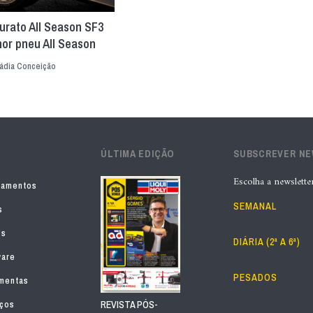
nturato All Season SF3
hor pneu All Season
ádia Conceição
ÚLTIMA EDIÇÃO
SUBSCREVER N
Escolha a newslette
pamentos
SEMANAL
s
os
DIÁRIA (2ª A 6ª)
ware
PESADOS
mentas
iços
REVISTA PÓS-