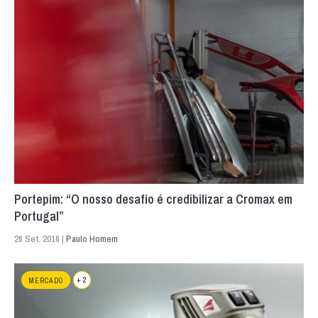
Portepim: “O nosso desafio é credibilizar a Cromax em
Portugal”
26 Set. 2016 |
Paulo Homem
+ 2
MERCADO