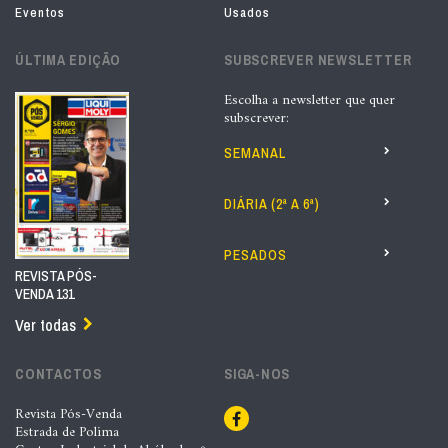
Eventos
Usados
ÚLTIMA EDIÇÃO
SUBSCREVER NEWSLETTER
Escolha a newsletter que quer
subscrever:
SEMANAL
DIÁRIA (2ª A 6ª)
PESADOS
REVISTA PÓS-
VENDA 131
Ver todas
CONTACTOS
SIGA-NOS
Revista Pós-Venda
Estrada de Polima