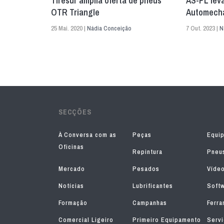
Tiresur amplia oferta de pneus
AS-PL lev
OTR Triangle
Automecha
25 Mai. 2020 |
Nádia Conceição
7 Out. 2023 |
N
SECÇÕES
À Conversa com as
Peças
Equi
Oficinas
Repintura
Pneu
Mercado
Pesados
Víde
Notícias
Lubrificantes
Soft
Formação
Campanhas
Ferra
Comercial Ligeiro
Primeiro Equipamento
Serv