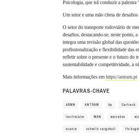
Psicologia, que irá conduzir a palestra
Um setor e uma mão cheia de desafios
O setor do transporte rodoviário de me
desafios, destacando-se, neste ponto, 
integra uma revisão global das questões
profissionalização e flexibilidade das 
refletir sobre o presente e o futuro do 
sustentabilidade e competitividade, a ní
Mais informações em
https://antram.pt
PALAVRAS-CHAVE
ABMN
ANTRAM
bp
Cartrack
lecitreialer
MAN
mercedes
mi
scania
schmitz cargobull
tts koge