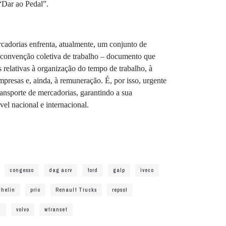
 “Dar ao Pedal”.
rcadorias enfrenta, atualmente, um conjunto de
a convenção coletiva de trabalho – documento que
 relativas à organização do tempo de trabalho, à
empresas e, ainda, à remuneração. É, por isso, urgente
transporte de mercadorias, garantindo a sua
vel nacional e internacional.
congesso
dag acrv
ford
galp
iveco
chelin
prio
Renault Trucks
repsol
l
volvo
wtranset