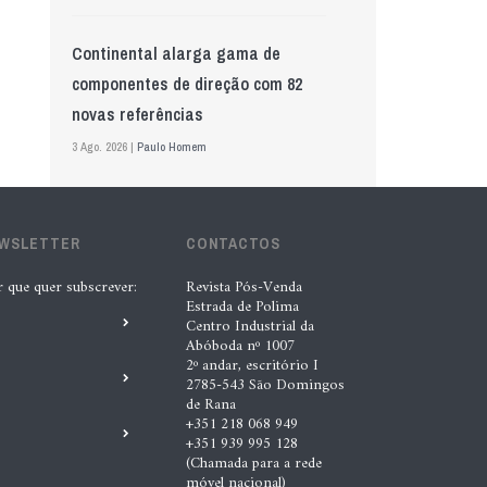
Continental alarga gama de
componentes de direção com 82
novas referências
3 Ago. 2026 |
Paulo Homem
Mewa aposta na IA para automatizar
EWSLETTER
controlo de qualidade
CONTACTOS
5 Ago. 2026 |
Nádia Conceição
r que quer subscrever:
Revista Pós-Venda
Estrada de Polima
Centro Industrial da
Abóboda nº 1007
GS Pro Tyres assume representação
2º andar, escritório I
exclusiva da Laufenn em Portugal
2785-543 São Domingos
de Rana
4 Ago. 2026 |
Paulo Homem
+351 218 068 949
+351 939 995 128
(Chamada para a rede
“A INDASA procura ajudar os seus
móvel nacional)