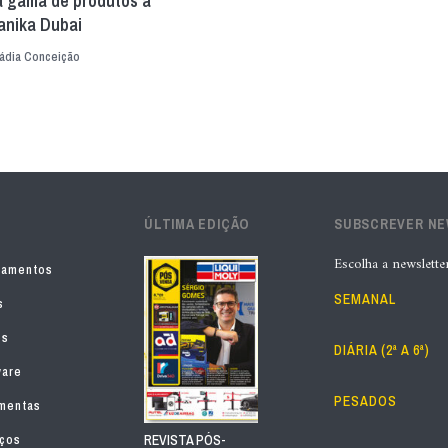
a gama de produtos à
nika Dubai
ádia Conceição
ÚLTIMA EDIÇÃO
SUBSCREVER N
Escolha a newslette
pamentos
SEMANAL
s
os
DIÁRIA (2ª A 6ª)
ware
PESADOS
mentas
iços
REVISTA PÓS-