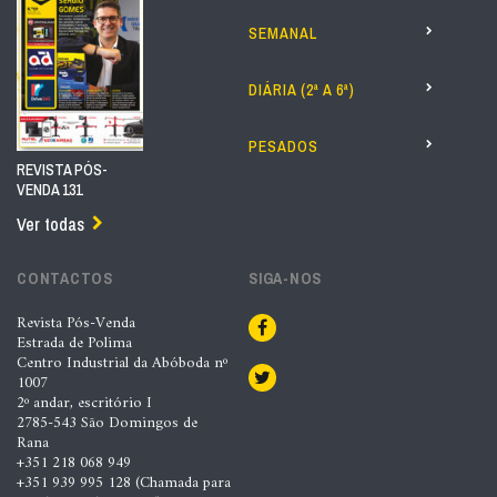
SEMANAL
DIÁRIA (2ª A 6ª)
PESADOS
REVISTA PÓS-
VENDA 131
Ver todas
CONTACTOS
SIGA-NOS
Revista Pós-Venda
Estrada de Polima
Centro Industrial da Abóboda nº
1007
2º andar, escritório I
2785-543 São Domingos de
Rana
+351 218 068 949
+351 939 995 128 (Chamada para