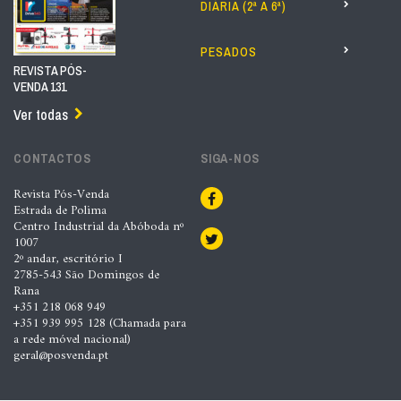
DIÁRIA (2ª A 6ª)
PESADOS
REVISTA PÓS-
VENDA 131
Ver todas
CONTACTOS
SIGA-NOS
Revista Pós-Venda
Estrada de Polima
Centro Industrial da Abóboda nº
1007
2º andar, escritório I
2785-543 São Domingos de
Rana
+351 218 068 949
+351 939 995 128 (Chamada para
a rede móvel nacional)
geral@posvenda.pt