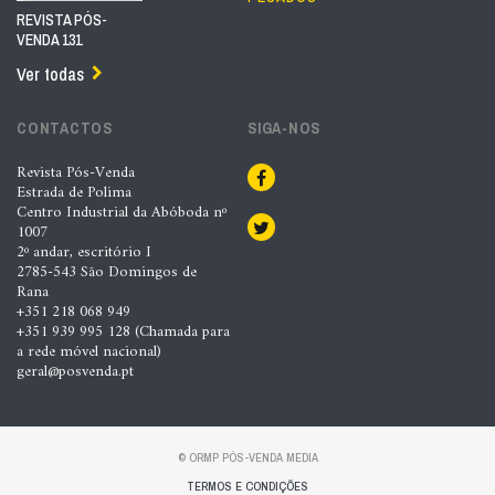
REVISTA PÓS-
VENDA 131
Ver todas
CONTACTOS
SIGA-NOS
Revista Pós-Venda
Estrada de Polima
Centro Industrial da Abóboda nº
1007
2º andar, escritório I
2785-543 São Domingos de
Rana
+351 218 068 949
+351 939 995 128 (Chamada para
a rede móvel nacional)
geral@posvenda.pt
© ORMP PÓS-VENDA MEDIA
TERMOS E CONDIÇÕES