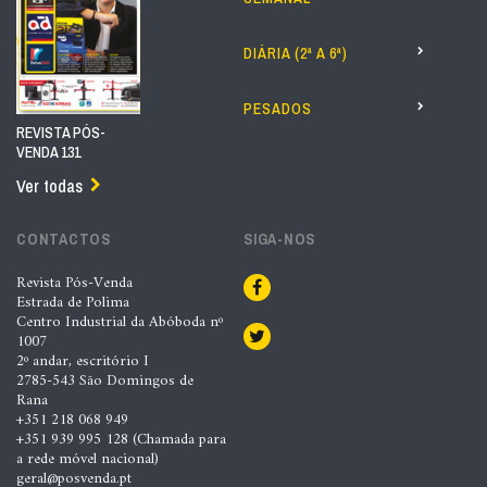
DIÁRIA (2ª A 6ª)
PESADOS
REVISTA PÓS-
VENDA 131
Ver todas
CONTACTOS
SIGA-NOS
Revista Pós-Venda
Estrada de Polima
Centro Industrial da Abóboda nº
1007
2º andar, escritório I
2785-543 São Domingos de
Rana
+351 218 068 949
+351 939 995 128 (Chamada para
a rede móvel nacional)
geral@posvenda.pt