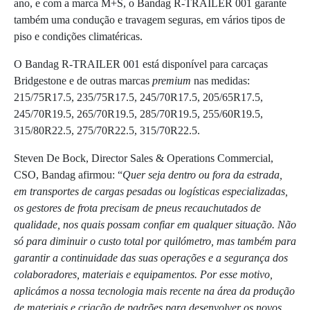
ano, e com a marca M+S, o Bandag R-TRAILER 001 garante
também uma condução e travagem seguras, em vários tipos de
piso e condições climatéricas.
O Bandag R-TRAILER 001 está disponível para carcaças
Bridgestone e de outras marcas
premium
nas medidas:
215/75R17.5, 235/75R17.5, 245/70R17.5, 205/65R17.5,
245/70R19.5, 265/70R19.5, 285/70R19.5, 255/60R19.5,
315/80R22.5, 275/70R22.5, 315/70R22.5.
Steven De Bock, Director Sales & Operations Commercial,
CSO, Bandag afirmou: “
Quer seja dentro ou fora da estrada,
em transportes de cargas pesadas ou logísticas especializadas,
os gestores de frota precisam de pneus recauchutados de
qualidade, nos quais possam confiar em qualquer situação. Não
só para diminuir o custo total por quilómetro, mas também para
garantir a continuidade das suas operações e a segurança dos
colaboradores, materiais e equipamentos. Por esse motivo,
aplicámos a nossa tecnologia mais recente na área da produção
de materiais e criação de padrões para desenvolver os novos