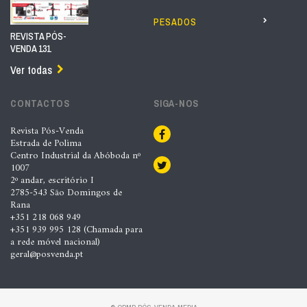
PESADOS
REVISTA PÓS-
VENDA 131
Ver todas
CONTACTOS
SIGA-NOS
Revista Pós-Venda
Estrada de Polima
Centro Industrial da Abóboda nº
1007
2º andar, escritório I
2785-543 São Domingos de
Rana
+351 218 068 949
+351 939 995 128 (Chamada para
a rede móvel nacional)
geral@posvenda.pt