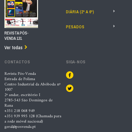
DIÁRIA (2ª A 6ª)
PESADOS
REVISTA PÓS-
VENDA 131
Ver todas
CONTACTOS
SIGA-NOS
Revista Pós-Venda
Estrada de Polima
Centro Industrial da Abóboda nº
1007
2º andar, escritório I
2785-543 São Domingos de
Rana
+351 218 068 949
+351 939 995 128 (Chamada para
a rede móvel nacional)
geral@posvenda.pt