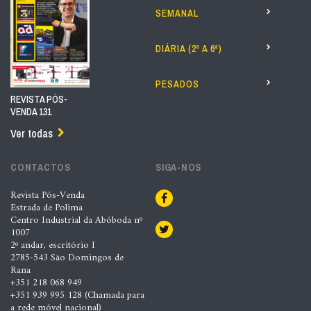
SEMANAL
DIÁRIA (2ª A 6ª)
PESADOS
REVISTA PÓS-
VENDA 131
Ver todas
CONTACTOS
SIGA-NOS
Revista Pós-Venda
Estrada de Polima
Centro Industrial da Abóboda nº
1007
2º andar, escritório I
2785-543 São Domingos de
Rana
+351 218 068 949
+351 939 995 128 (Chamada para
a rede móvel nacional)