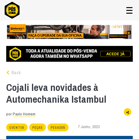
Back
Cojali leva novidades à
Automechanika Istambul
por
Paulo Homem
7 Junho, 2023
EVENTOS
PEÇAS
PESADOS