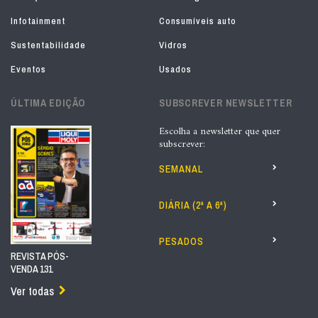
Infotainment
Consumíveis auto
Sustentabilidade
Vidros
Eventos
Usados
ÚLTIMA EDIÇÃO
SUBSCREVER NEWSLETTER
Escolha a newsletter que quer
subscrever:
SEMANAL
DIÁRIA (2ª A 6ª)
PESADOS
REVISTA PÓS-
VENDA 131
Ver todas