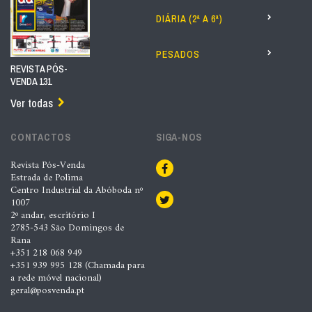
DIÁRIA (2ª A 6ª)
PESADOS
REVISTA PÓS-
VENDA 131
Ver todas
CONTACTOS
SIGA-NOS
Revista Pós-Venda
Estrada de Polima
Centro Industrial da Abóboda nº
1007
2º andar, escritório I
2785-543 São Domingos de
Rana
+351 218 068 949
+351 939 995 128 (Chamada para
a rede móvel nacional)
geral@posvenda.pt