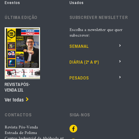
Eventos
Usados
ÚLTIMA EDIÇÃO
SUBSCREVER NEWSLETTER
Escolha a newsletter que quer
subscrever:
SEMANAL
DIÁRIA (2ª A 6ª)
PESADOS
REVISTA PÓS-
VENDA 131
Ver todas
CONTACTOS
SIGA-NOS
Revista Pós-Venda
Estrada de Polima
Centro Industrial da Abóboda nº