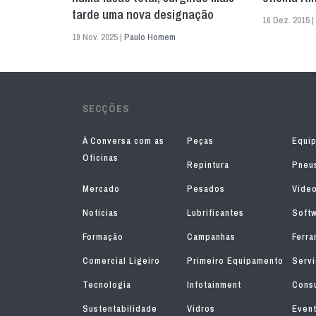
tarde uma nova designação
16 Dez. 2015 |
19 Nov. 2025 |
Paulo Homem
SECÇÕES
À Conversa com as
Peças
Equi
Oficinas
Repintura
Pneu
Mercado
Pesados
Víde
Notícias
Lubrificantes
Soft
Formação
Campanhas
Ferra
Comercial Ligeiro
Primeiro Equipamento
Serv
Tecnologia
Infotainment
Consu
Sustentabilidade
Vidros
Even