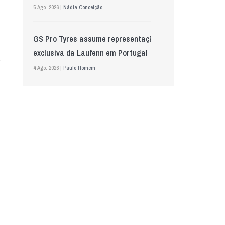
5 Ago. 2026 |
Nádia Conceição
GS Pro Tyres assume representação
exclusiva da Laufenn em Portugal
4 Ago. 2026 |
Paulo Homem
Wolf mostra nova geração de
lubrificantes, serviços e embalagens
na Automechanika
5 Ago. 2026 |
Nádia Conceição
Acionistas da AkzoNobel e da Axalta
aprovam fusão
6 Ago. 2026 |
Paulo Homem