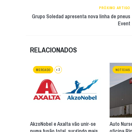
PRÓXIMO ARTIGO
Grupo Soledad apresenta nova linha de pneus
Event
RELACIONADOS
+ 2
MERCADO
NOTÍCIAS
AkzoNobel e Axalta vão unir-se
Auto Nurse
numa fusão total, surgindo mais
oficina Ri