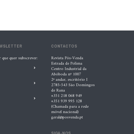
CETRAA e CONEPA propõem
atualização da legislação das
oficinas automóveis em Espanha
6 Ago. 2026 |
Nádia Conceição
EWSLETTER
CONTACTOS
“A INDASA procura ajudar os seus
r que quer subscrever:
Revista Pós-Venda
clientes a identificar oportunidades
Estrada de Polima
de melhoria ao longo de todo o
Centro Industrial da
Abóboda nº 1007
processo de reparação””, Tiago
2º andar, escritório I
Matias, INDASA
2785-543 São Domingos
de Rana
4 Ago. 2026 |
Nádia Conceição
+351 218 068 949
+351 939 995 128
(Chamada para a rede
móvel nacional)
Automechanika marca nova fase da
geral@posvenda.pt
expansão europeia da XTOOL
3 Ago. 2026 |
Nádia Conceição
SIGA-NOS