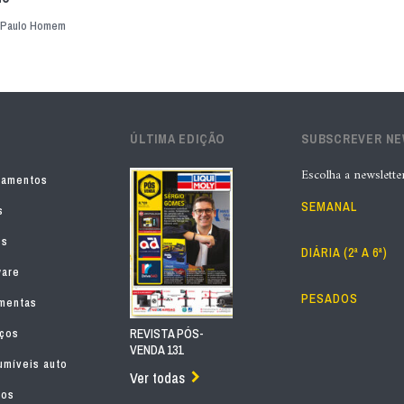
Paulo Homem
ÚLTIMA EDIÇÃO
SUBSCREVER N
Escolha a newslette
pamentos
SEMANAL
s
os
DIÁRIA (2ª A 6ª)
ware
PESADOS
mentas
iços
REVISTA PÓS-
VENDA 131
míveis auto
Ver todas
tos