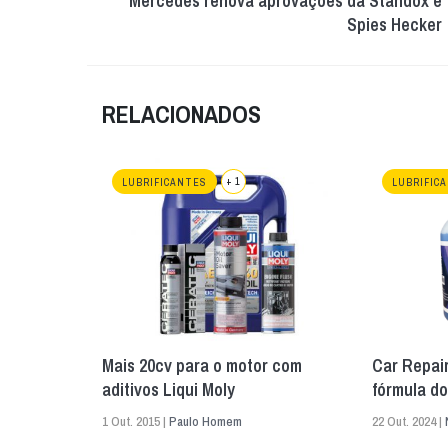
Mercedes renova aprovações da Standox e
Spies Hecker
RELACIONADOS
+ 1
LUBRIFICANTES
LUBRIFIC
Mais 20cv para o motor com
Car Repai
aditivos Liqui Moly
fórmula d
1 Out. 2015 |
Paulo Homem
22 Out. 2024 |