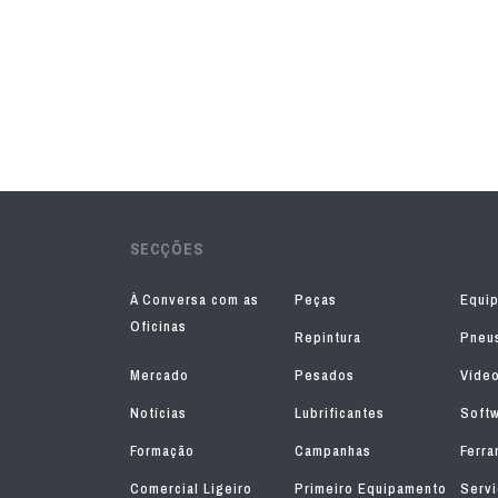
SECÇÕES
À Conversa com as
Peças
Equi
Oficinas
Repintura
Pneu
Mercado
Pesados
Víde
Notícias
Lubrificantes
Soft
Formação
Campanhas
Ferra
Comercial Ligeiro
Primeiro Equipamento
Serv