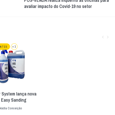
PÓS-VENDA realiza inquérito às oficinas para
avaliar impacto do Covid-19 no setor
+ 1
ANTES
r System lança nova
o Easy Sanding
Nádia Conceição