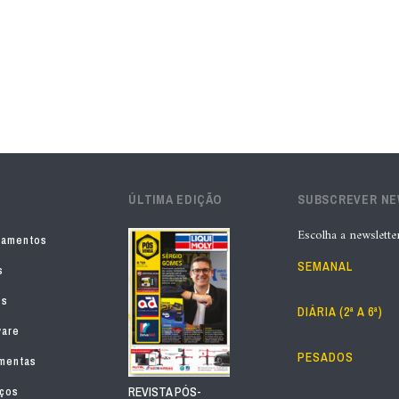
ÚLTIMA EDIÇÃO
SUBSCREVER N
Escolha a newslette
pamentos
SEMANAL
s
os
DIÁRIA (2ª A 6ª)
ware
PESADOS
mentas
iços
REVISTA PÓS-