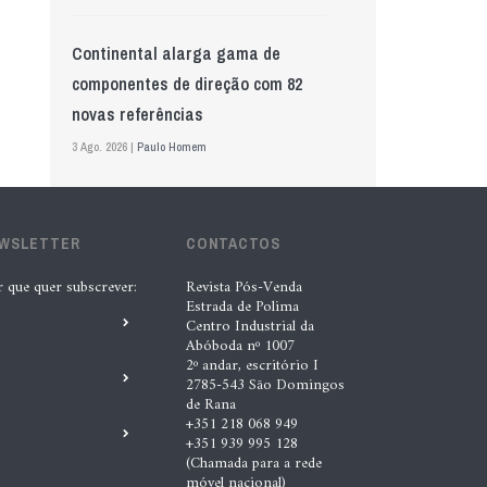
Continental alarga gama de
componentes de direção com 82
novas referências
3 Ago. 2026 |
Paulo Homem
Mewa aposta na IA para automatizar
EWSLETTER
controlo de qualidade
CONTACTOS
5 Ago. 2026 |
Nádia Conceição
r que quer subscrever:
Revista Pós-Venda
Estrada de Polima
Centro Industrial da
Abóboda nº 1007
GS Pro Tyres assume representação
2º andar, escritório I
exclusiva da Laufenn em Portugal
2785-543 São Domingos
de Rana
4 Ago. 2026 |
Paulo Homem
+351 218 068 949
+351 939 995 128
(Chamada para a rede
“A INDASA procura ajudar os seus
móvel nacional)