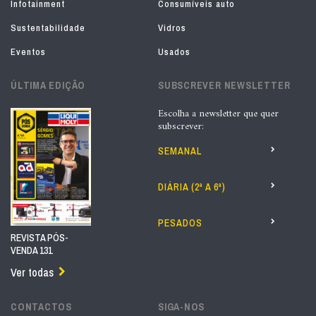
Infotainment
Consumíveis auto
Sustentabilidade
Vidros
Eventos
Usados
ÚLTIMA EDIÇÃO
SUBSCREVER NEWSLETTER
Escolha a newsletter que quer
subscrever:
SEMANAL
DIÁRIA (2ª A 6ª)
PESADOS
REVISTA PÓS-
VENDA 131
Ver todas
CONTACTOS
SIGA-NOS