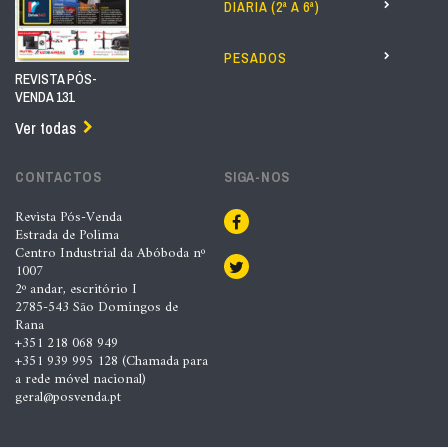
DIÁRIA (2ª A 6ª)
PESADOS
REVISTA PÓS-
VENDA 131
Ver todas
CONTACTOS
SIGA-NOS
Revista Pós-Venda
Estrada de Polima
Centro Industrial da Abóboda nº
1007
2º andar, escritório I
2785-543 São Domingos de
Rana
+351 218 068 949
+351 939 995 128 (Chamada para
a rede móvel nacional)
geral@posvenda.pt