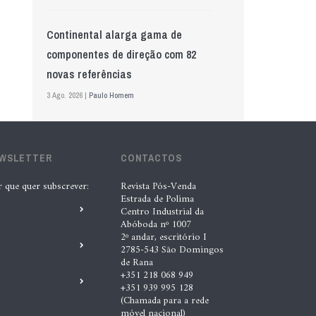
Continental alarga gama de
componentes de direção com 82
novas referências
3 Ago. 2026 |
Paulo Homem
Mewa aposta na IA para automatizar
EWSLETTER
controlo de qualidade
CONTACTOS
5 Ago. 2026 |
Nádia Conceição
r que quer subscrever:
Revista Pós-Venda
Estrada de Polima
Centro Industrial da
Abóboda nº 1007
GS Pro Tyres assume representação
2º andar, escritório I
exclusiva da Laufenn em Portugal
2785-543 São Domingos
de Rana
4 Ago. 2026 |
Paulo Homem
+351 218 068 949
+351 939 995 128
(Chamada para a rede
Wolf mostra nova geração de
móvel nacional)