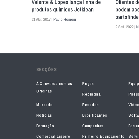
Valente & Lopes lança linha de
Clientes d
produtos químicos Jetklean
podem ace
partsfind
21 Abr. 2017 |
Paulo Homem
2 Set. 2022 |
N
SECÇÕES
À Conversa com as
Peças
Equi
Oficinas
Repintura
Pneu
Mercado
Pesados
Víde
Notícias
Lubrificantes
Soft
Formação
Campanhas
Ferra
Comercial Ligeiro
Primeiro Equipamento
Serv