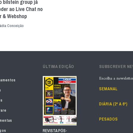
o bilstein group já
der ao Live Chat no
er & Webshop
ádia Conceição
ÚLTIMA EDIÇÃO
SUBSCREVER N
Escolha a newslette
pamentos
SEMANAL
s
os
DIÁRIA (2ª A 6ª)
ware
PESADOS
mentas
iços
REVISTA PÓS-