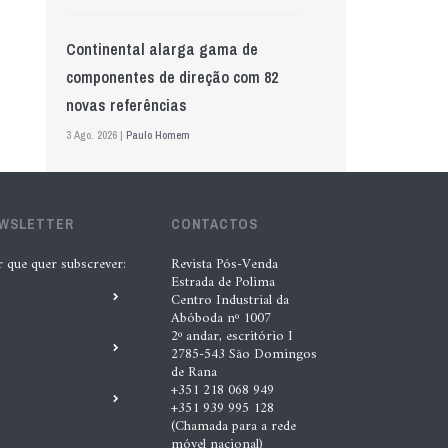
Continental alarga gama de
componentes de direção com 82
novas referências
3 Ago. 2026 |
Paulo Homem
Mewa aposta na IA para automatizar
EWSLETTER
controlo de qualidade
CONTACTOS
5 Ago. 2026 |
Nádia Conceição
r que quer subscrever:
Revista Pós-Venda
Estrada de Polima
Centro Industrial da
Abóboda nº 1007
GS Pro Tyres assume representação
2º andar, escritório I
exclusiva da Laufenn em Portugal
2785-543 São Domingos
de Rana
4 Ago. 2026 |
Paulo Homem
+351 218 068 949
+351 939 995 128
(Chamada para a rede
Wolf mostra nova geração de
móvel nacional)