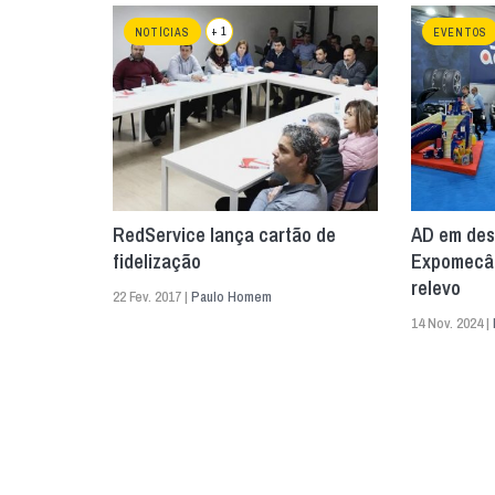
+ 1
NOTÍCIAS
EVENTOS
RedService lança cartão de
AD em des
fidelização
Expomecân
relevo
22 Fev. 2017 |
Paulo Homem
14 Nov. 2024 |