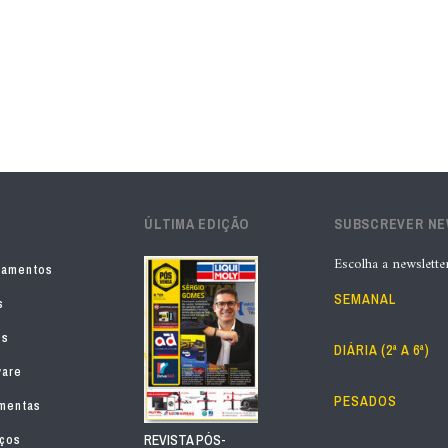
ÚLTIMA EDIÇÃO
SUBSCREVER N
Escolha a newslette
pamentos
SEMANAL
s
os
DIÁRIA (2ª A 6ª)
ware
PESADOS
mentas
iços
REVISTA PÓS-