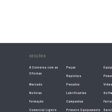
SECÇÕES
À Conversa com as
Peças
Equi
Oficinas
Repintura
Pneu
Mercado
Pesados
Víde
Notícias
Lubrificantes
Soft
Formação
Campanhas
Ferra
Comercial Ligeiro
Primeiro Equipamento
Serv