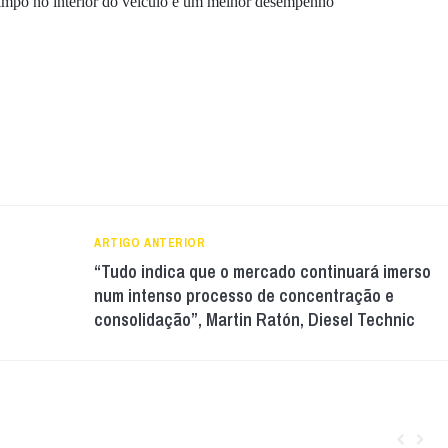
impo no interior do veículo e um melhor desempenho
ARTIGO ANTERIOR
“Tudo indica que o mercado continuará imerso
num intenso processo de concentração e
consolidação”, Martin Ratón, Diesel Technic