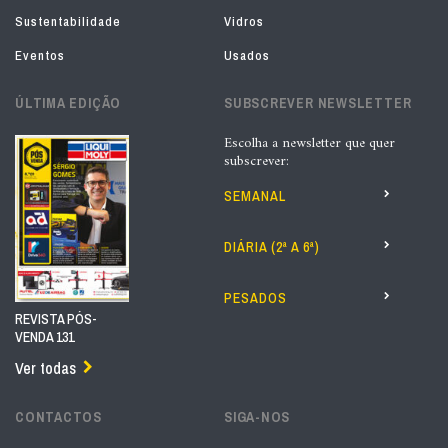
Sustentabilidade
Vidros
Eventos
Usados
ÚLTIMA EDIÇÃO
SUBSCREVER NEWSLETTER
Escolha a newsletter que quer
subscrever:
SEMANAL
DIÁRIA (2ª A 6ª)
PESADOS
REVISTA PÓS-
VENDA 131
Ver todas
CONTACTOS
SIGA-NOS