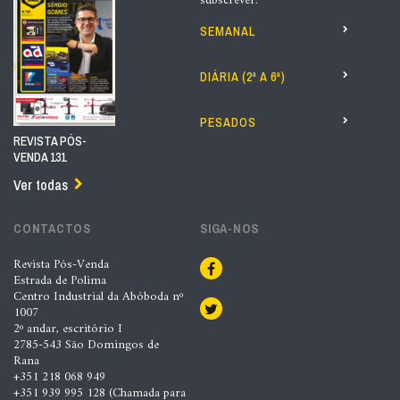
subscrever:
SEMANAL
DIÁRIA (2ª A 6ª)
PESADOS
REVISTA PÓS-
VENDA 131
Ver todas
CONTACTOS
SIGA-NOS
Revista Pós-Venda
Estrada de Polima
Centro Industrial da Abóboda nº
1007
2º andar, escritório I
2785-543 São Domingos de
Rana
+351 218 068 949
+351 939 995 128 (Chamada para