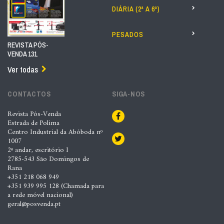
DIÁRIA (2ª A 6ª)
PESADOS
REVISTA PÓS-
VENDA 131
Ver todas
CONTACTOS
SIGA-NOS
Revista Pós-Venda
Estrada de Polima
Centro Industrial da Abóboda nº
1007
2º andar, escritório I
2785-543 São Domingos de
Rana
+351 218 068 949
+351 939 995 128 (Chamada para
a rede móvel nacional)
geral@posvenda.pt