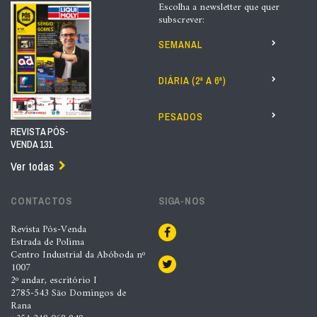
Escolha a newsletter que quer
subscrever:
SEMANAL
DIÁRIA (2ª A 6ª)
PESADOS
REVISTA PÓS-
VENDA 131
Ver todas
CONTACTOS
SIGA-NOS
Revista Pós-Venda
Estrada de Polima
Centro Industrial da Abóboda nº
1007
2º andar, escritório I
2785-543 São Domingos de
Rana