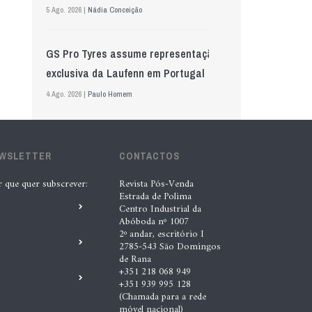
5 Ago. 2026 |
Nádia Conceição
GS Pro Tyres assume representação
exclusiva da Laufenn em Portugal
4 Ago. 2026 |
Paulo Homem
Wolf mostra nova geração de
EWSLETTER
lubrificantes, serviços e embalagens
CONTACTOS
na Automechanika
r que quer subscrever:
Revista Pós-Venda
Estrada de Polima
5 Ago. 2026 |
Nádia Conceição
Centro Industrial da
Abóboda nº 1007
2º andar, escritório I
Acionistas da AkzoNobel e da Axalta
2785-543 São Domingos
de Rana
aprovam fusão
+351 218 068 949
+351 939 995 128
6 Ago. 2026 |
Paulo Homem
(Chamada para a rede
móvel nacional)