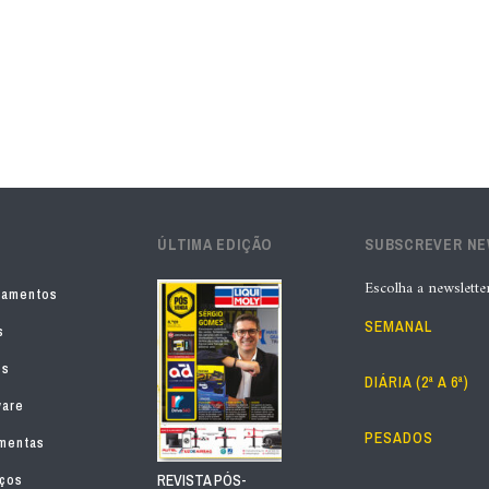
ÚLTIMA EDIÇÃO
SUBSCREVER N
Escolha a newslette
pamentos
SEMANAL
s
os
DIÁRIA (2ª A 6ª)
ware
PESADOS
mentas
iços
REVISTA PÓS-