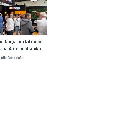
d lança portal único
s na Automechanika
ádia Conceição