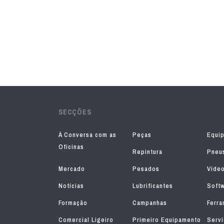
SECÇÕES
À Conversa com as
Peças
Equi
Oficinas
Repintura
Pneu
Mercado
Pesados
Víde
Notícias
Lubrificantes
Soft
Formação
Campanhas
Ferra
Comercial Ligeiro
Primeiro Equipamento
Serv