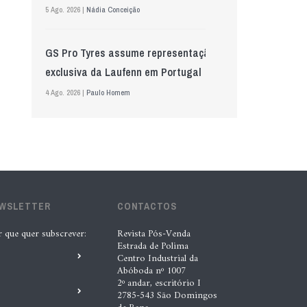
5 Ago. 2026 |
Nádia Conceição
GS Pro Tyres assume representação
exclusiva da Laufenn em Portugal
4 Ago. 2026 |
Paulo Homem
Wolf mostra nova geração de
lubrificantes, serviços e embalagens
na Automechanika
5 Ago. 2026 |
Nádia Conceição
EWSLETTER
CONTACTOS
r que quer subscrever:
Revista Pós-Venda
“A INDASA procura ajudar os seus
Estrada de Polima
clientes a identificar oportunidades
Centro Industrial da
Abóboda nº 1007
de melhoria ao longo de todo o
2º andar, escritório I
2785-543 São Domingos
processo de reparação””, Tiago