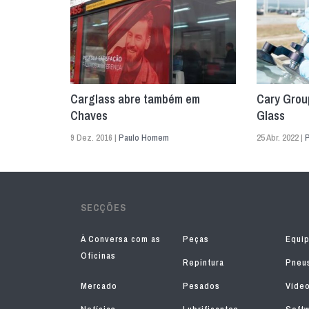
Carglass abre também em
Cary Grou
Chaves
Glass
9 Dez. 2016 |
Paulo Homem
25 Abr. 2022 |
SECÇÕES
À Conversa com as
Peças
Equi
Oficinas
Repintura
Pneu
Mercado
Pesados
Víde