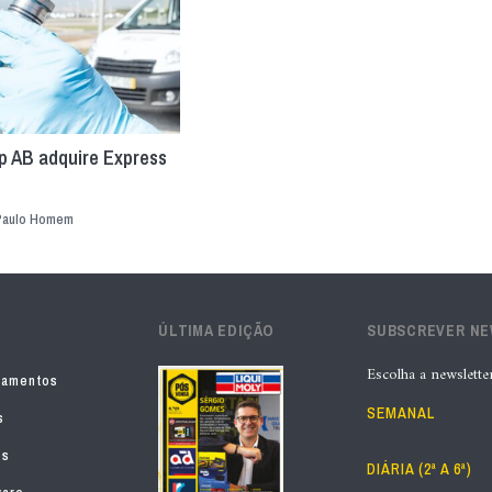
p AB adquire Express
Paulo Homem
ÚLTIMA EDIÇÃO
SUBSCREVER N
Escolha a newslette
pamentos
SEMANAL
s
os
DIÁRIA (2ª A 6ª)