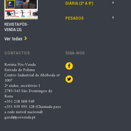
DIÁRIA (2ª A 6ª)
PESADOS
REVISTA PÓS-
VENDA 131
Ver todas
CONTACTOS
SIGA-NOS
Revista Pós-Venda
Estrada de Polima
Centro Industrial da Abóboda nº
1007
2º andar, escritório I
2785-543 São Domingos de
Rana
+351 218 068 949
+351 939 995 128 (Chamada para
a rede móvel nacional)
geral@posvenda.pt