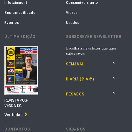
Infotainment
Consumíveis auto
Sustentabilidade
Vidros
Eventos
Usados
ÚLTIMA EDIÇÃO
SUBSCREVER NEWSLETTER
Escolha a newsletter que quer
subscrever:
SEMANAL
DIÁRIA (2ª A 6ª)
PESADOS
REVISTA PÓS-
VENDA 131
Ver todas
CONTACTOS
SIGA-NOS