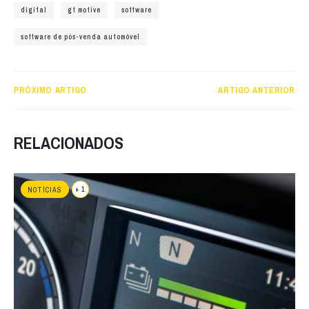
digital
gt motive
software
software de pós-venda automóvel
PRÓXIMO ARTIGO
ARTIGO ANTERIOR
RELACIONADOS
+ 1
NOTÍCIAS