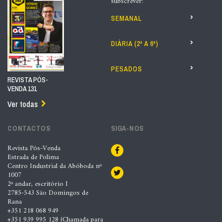
subscrever:
SEMANAL
DIÁRIA (2ª A 6ª)
PESADOS
REVISTA PÓS-
VENDA 131
Ver todas
CONTACTOS
SIGA-NOS
Revista Pós-Venda
Estrada de Polima
Centro Industrial da Abóboda nº
1007
2º andar, escritório I
2785-543 São Domingos de
Rana
+351 218 068 949
+351 939 995 128 (Chamada para