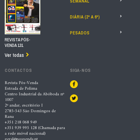
SEMANAL
DIÁRIA (2ª A 6ª)
PESADOS
REVISTA PÓS-
VENDA 131
Ver todas
CONTACTOS
SIGA-NOS
Revista Pós-Venda
Estrada de Polima
Centro Industrial da Abóboda nº
1007
2º andar, escritório I
2785-543 São Domingos de
Rana
+351 218 068 949
+351 939 995 128 (Chamada para
a rede móvel nacional)
geral@posvenda.pt