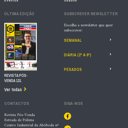
Eventos
Usados
ÚLTIMA EDIÇÃO
SUBSCREVER NEWSLETTER
Escolha a newsletter que quer
subscrever:
SEMANAL
DIÁRIA (2ª A 6ª)
PESADOS
REVISTA PÓS-
VENDA 131
Ver todas
CONTACTOS
SIGA-NOS
Revista Pós-Venda
Estrada de Polima
Centro Industrial da Abóboda nº