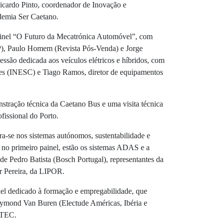
icardo Pinto, coordenador de Inovação e
emia Ser Caetano.
painel “O Futuro da Mecatrónica Automóvel”, com
P), Paulo Homem (Revista Pós-Venda) e Jorge
são dedicada aos veículos elétricos e híbridos, com
es (INESC) e Tiago Ramos, diretor de equipamentos
tração técnica da Caetano Bus e uma visita técnica
fissional do Porto.
ra-se nos sistemas autónomos, sustentabilidade e
 no primeiro painel, estão os sistemas ADAS e a
 de Pedro Batista (Bosch Portugal), representantes da
r Pereira, da LIPOR.
el dedicado à formação e empregabilidade, que
ymond Van Buren (Electude Américas, Ibéria e
 ATEC.