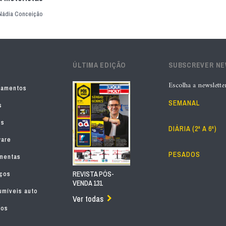
Nádia Conceição
ÚLTIMA EDIÇÃO
SUBSCREVER N
Escolha a newslette
pamentos
SEMANAL
s
os
DIÁRIA (2ª A 6ª)
ware
PESADOS
mentas
iços
REVISTA PÓS-
VENDA 131
míveis auto
Ver todas
tos