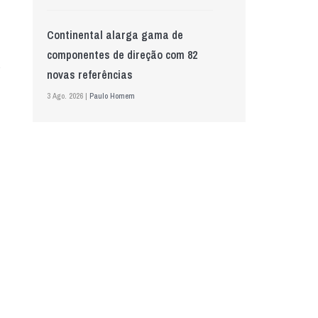
Continental alarga gama de
componentes de direção com 82
novas referências
3 Ago. 2026 |
Paulo Homem
Mewa aposta na IA para automatizar
controlo de qualidade
5 Ago. 2026 |
Nádia Conceição
GS Pro Tyres assume representação
exclusiva da Laufenn em Portugal
4 Ago. 2026 |
Paulo Homem
Wolf mostra nova geração de