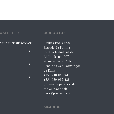
lubrificantes, serviços e embalagens
na Automechanika
5 Ago. 2026 |
Nádia Conceição
EWSLETTER
CONTACTOS
“A INDASA procura ajudar os seus
r que quer subscrever:
Revista Pós-Venda
clientes a identificar oportunidades
Estrada de Polima
de melhoria ao longo de todo o
Centro Industrial da
Abóboda nº 1007
processo de reparação””, Tiago
2º andar, escritório I
Matias, INDASA
2785-543 São Domingos
de Rana
4 Ago. 2026 |
Nádia Conceição
+351 218 068 949
+351 939 995 128
(Chamada para a rede
Automechanika marca nova fase da
móvel nacional)
geral@posvenda.pt
expansão europeia da XTOOL
3 Ago. 2026 |
Nádia Conceição
SIGA-NOS