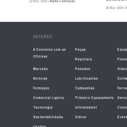
12 Nov. 2025 |
Nádia Conceição
30 Mar. 2020 |
SECÇÕES
À Conversa com as
Peças
Equi
Oficinas
Repintura
Pneu
Mercado
Pesados
Víde
Notícias
Lubrificantes
Soft
Formação
Campanhas
Ferra
Comercial Ligeiro
Primeiro Equipamento
Serv
Tecnologia
Infotainment
Consu
Sustentabilidade
Vidros
Even
Usados