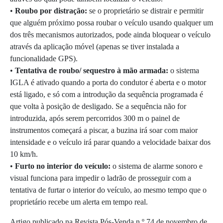
•
Roubo por distração:
se o proprietário se distrair e permitir
que alguém próximo possa roubar o veículo usando qualquer um
dos três mecanismos autorizados, pode ainda bloquear o veículo
através da aplicação móvel (apenas se tiver instalada a
funcionalidade GPS).
•
Tentativa de roubo/ sequestro à mão armada:
o sistema
IGLA é ativado quando a porta do condutor é aberta e o motor
está ligado, e só com a introdução da sequência programada é
que volta à posição de desligado. Se a sequência não for
introduzida, após serem percorridos 300 m o painel de
instrumentos começará a piscar, a buzina irá soar com maior
intensidade e o veículo irá parar quando a velocidade baixar dos
10 km/h.
•
Furto no interior do veículo:
o sistema de alarme sonoro e
visual funciona para impedir o ladrão de prosseguir com a
tentativa de furtar o interior do veículo, ao mesmo tempo que o
proprietário recebe um alerta em tempo real.
Artigo publicado na Revista Pós-Venda n.º 74 de novembro de