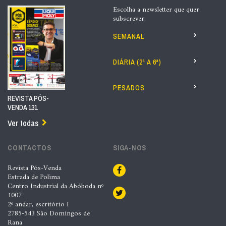
Escolha a newsletter que quer
subscrever:
SEMANAL
DIÁRIA (2ª A 6ª)
PESADOS
REVISTA PÓS-
VENDA 131
Ver todas
CONTACTOS
SIGA-NOS
Revista Pós-Venda
Estrada de Polima
Centro Industrial da Abóboda nº
1007
2º andar, escritório I
2785-543 São Domingos de
Rana