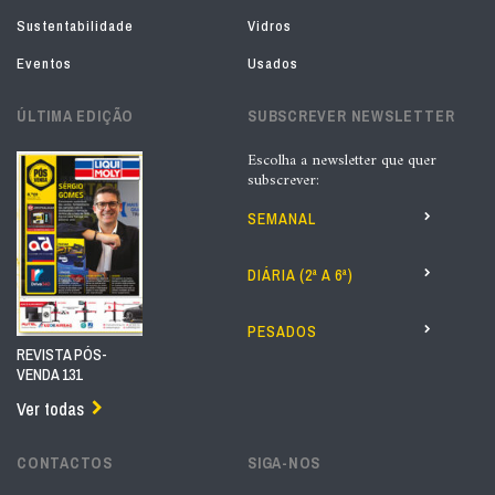
Sustentabilidade
Vidros
Eventos
Usados
ÚLTIMA EDIÇÃO
SUBSCREVER NEWSLETTER
Escolha a newsletter que quer
subscrever:
SEMANAL
DIÁRIA (2ª A 6ª)
PESADOS
REVISTA PÓS-
VENDA 131
Ver todas
CONTACTOS
SIGA-NOS