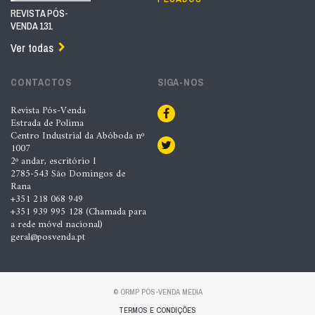
REVISTA PÓS-
VENDA 131
Ver todas
CONTACTOS
SIGA-NOS
Revista Pós-Venda
Estrada de Polima
Centro Industrial da Abóboda nº
1007
2º andar, escritório I
2785-543 São Domingos de
Rana
+351 218 068 949
+351 939 995 128 (Chamada para
a rede móvel nacional)
geral@posvenda.pt
© ORMP PÓS-VENDA MEDIA
TERMOS E CONDIÇÕES