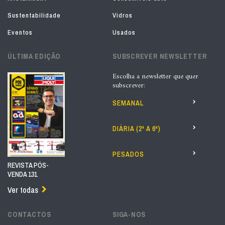
Sustentabilidade
Vidros
Eventos
Usados
ÚLTIMA EDIÇÃO
SUBSCREVER NEWSLETTER
Escolha a newsletter que quer
subscrever:
SEMANAL
DIÁRIA (2ª A 6ª)
PESADOS
REVISTA PÓS-
VENDA 131
Ver todas
CONTACTOS
SIGA-NOS