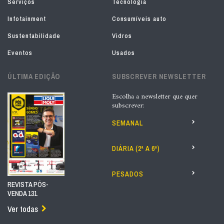
Serviços
Tecnologia
Infotainment
Consumíveis auto
Sustentabilidade
Vidros
Eventos
Usados
ÚLTIMA EDIÇÃO
SUBSCREVER NEWSLETTER
Escolha a newsletter que quer
subscrever:
SEMANAL
DIÁRIA (2ª A 6ª)
PESADOS
REVISTA PÓS-
VENDA 131
Ver todas