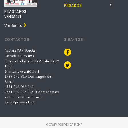
PESADOS
REVISTA PÓS-
VENDA 131
Ver todas
CONTACTOS
SIGA-NOS
Revista Pós-Venda
Estrada de Polima
Centro Industrial da Abóboda nº
1007
2º andar, escritório I
2785-543 São Domingos de
Rana
+351 218 068 949
+351 939 995 128 (Chamada para
a rede móvel nacional)
geral@posvenda.pt
© ORMP PÓS-VENDA MEDIA