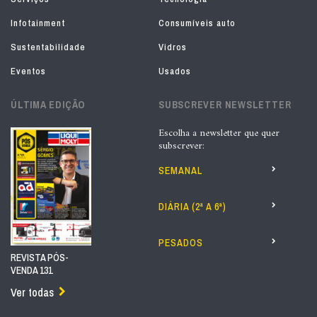
Infotainment
Consumíveis auto
Sustentabilidade
Vidros
Eventos
Usados
ÚLTIMA EDIÇÃO
SUBSCREVER NEWSLETTER
Escolha a newsletter que quer
subscrever:
SEMANAL
DIÁRIA (2ª A 6ª)
PESADOS
REVISTA PÓS-
VENDA 131
Ver todas